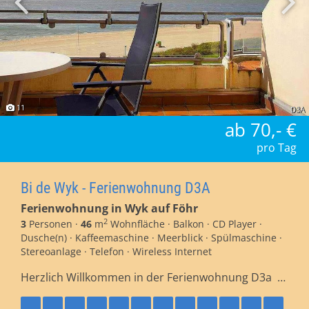
11
D3A
ab 70,- €
pro Tag
Bi de Wyk - Ferienwohnung D3A
Ferienwohnung in Wyk auf Föhr
2
3
Personen ·
46
m
Wohnfläche · Balkon · CD Player ·
Dusche(n) · Kaffeemaschine · Meerblick · Spülmaschine ·
Stereoanlage · Telefon · Wireless Internet
Herzlich Willkommen in der Ferienwohnung D3a …