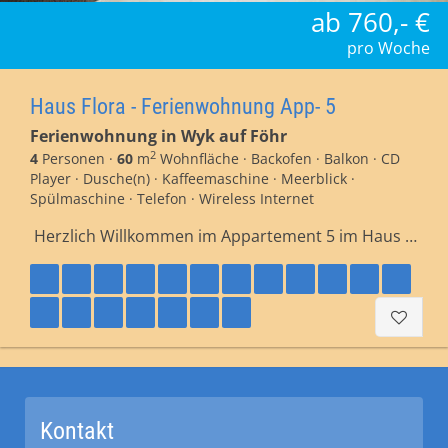
ab 760,- €
pro Woche
Haus Flora - Ferienwohnung App- 5
Ferienwohnung in Wyk auf Föhr
2
4
Personen ·
60
m
Wohnfläche · Backofen · Balkon · CD
Player · Dusche(n) · Kaffeemaschine · Meerblick ·
Spülmaschine · Telefon · Wireless Internet
Herzlich Willkommen im Appartement 5 im Haus …
Kontakt