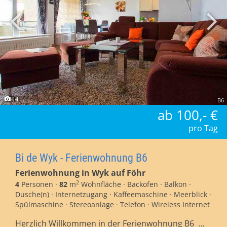
14
B6
ab 100,- €
pro Tag
Bi de Wyk - Ferienwohnung B6
Ferienwohnung in Wyk auf Föhr
2
4
Personen ·
82
m
Wohnfläche · Backofen · Balkon ·
Dusche(n) · Internetzugang · Kaffeemaschine · Meerblick ·
Spülmaschine · Stereoanlage · Telefon · Wireless Internet
Herzlich Willkommen in der Ferienwohnung B6 …