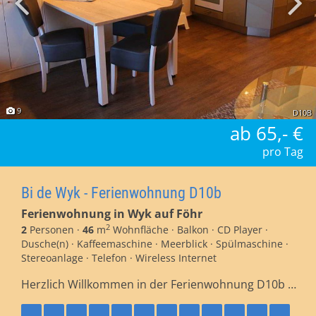
9
D10B
ab 65,- €
pro Tag
Bi de Wyk - Ferienwohnung D10b
Ferienwohnung in Wyk auf Föhr
2
2
Personen ·
46
m
Wohnfläche · Balkon · CD Player ·
Dusche(n) · Kaffeemaschine · Meerblick · Spülmaschine ·
Stereoanlage · Telefon · Wireless Internet
Herzlich Willkommen in der Ferienwohnung D10b …