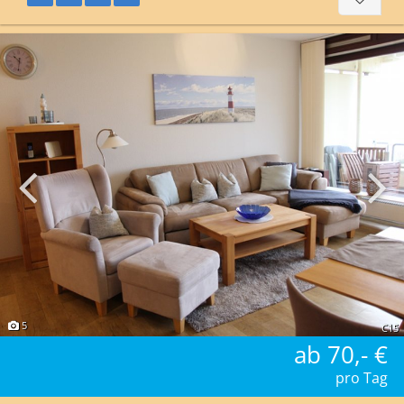
5
C15
ab 70,- €
pro Tag