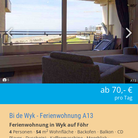
6
A13
ab 70,- €
pro Tag
Bi de Wyk - Ferienwohnung A13
Ferienwohnung in Wyk auf Föhr
2
4
Personen ·
54
m
Wohnfläche · Backofen · Balkon · CD
Player · Dusche(n) · Kaffeemaschine · Meerblick ·