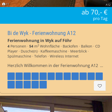
11
A12
ab 70,- €
pro Tag
Bi de Wyk - Ferienwohnung A12
Ferienwohnung in Wyk auf Föhr
2
4
Personen ·
54
m
Wohnfläche · Backofen · Balkon · CD
Player · Dusche(n) · Kaffeemaschine · Meerblick ·
Spülmaschine · Telefon · Wireless Internet
Herzlich Willkommen in der Ferienwohnung A12 …