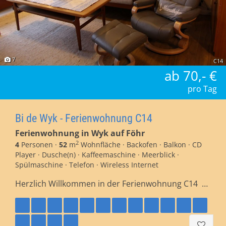
7
C14
ab 70,- €
pro Tag
Bi de Wyk - Ferienwohnung C14
Ferienwohnung in Wyk auf Föhr
2
4
Personen ·
52
m
Wohnfläche · Backofen · Balkon · CD
Player · Dusche(n) · Kaffeemaschine · Meerblick ·
Spülmaschine · Telefon · Wireless Internet
Herzlich Willkommen in der Ferienwohnung C14 …