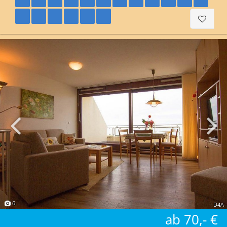
6
D4A
ab 70,- €