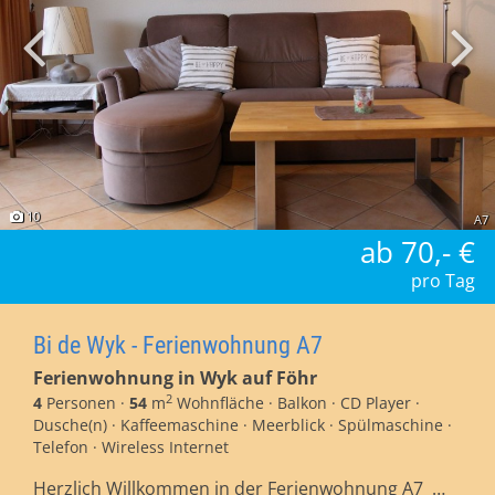
10
A7
ab 70,- €
pro Tag
Bi de Wyk - Ferienwohnung A7
Ferienwohnung in Wyk auf Föhr
2
4
Personen ·
54
m
Wohnfläche · Balkon · CD Player ·
Dusche(n) · Kaffeemaschine · Meerblick · Spülmaschine ·
Telefon · Wireless Internet
Herzlich Willkommen in der Ferienwohnung A7 …