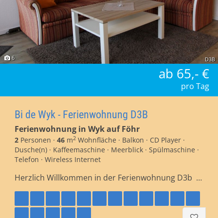
6
D3B
ab 65,- €
pro Tag
Bi de Wyk - Ferienwohnung D3B
Ferienwohnung in Wyk auf Föhr
2
2
Personen ·
46
m
Wohnfläche · Balkon · CD Player ·
Dusche(n) · Kaffeemaschine · Meerblick · Spülmaschine ·
Telefon · Wireless Internet
Herzlich Willkommen in der Ferienwohnung D3b …