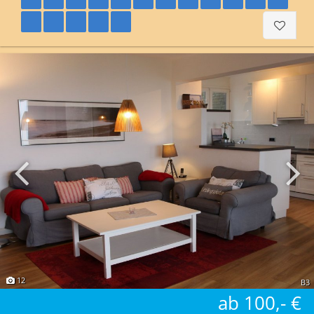
12
B3
ab 100,- €