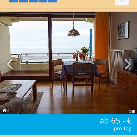
9
D4B
ab 65,- €
pro Tag